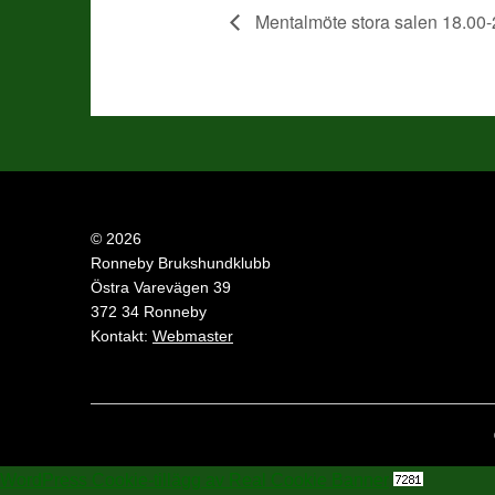
Mentalmöte stora salen 18.00-
© 2026
Ronneby Brukshundklubb
Östra Varevägen 39
372 34 Ronneby
Kontakt:
Webmaster
WordPress Cookie-tillägg av Real Cookie Banner