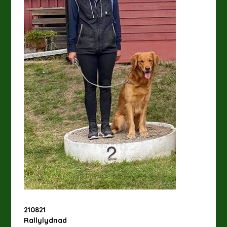
210821
Rallylydnad