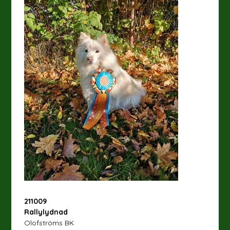
211009
Rallylydnad
Olofströms BK