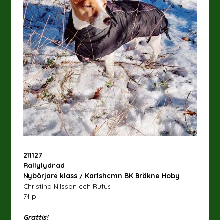
211127
Rallylydnad
Nybörjare klass / Karlshamn BK Bräkne Hoby
Christina Nilsson och Rufus
74 p
Grattis!