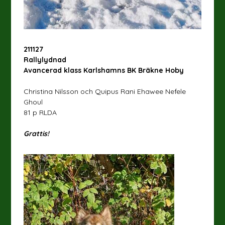
211127
Rallylydnad
Avancerad klass Karlshamns BK Bräkne Hoby
Christina Nilsson och Quipus Rani Ehawee Nefele
Ghoul
81 p RLDA
Grattis!