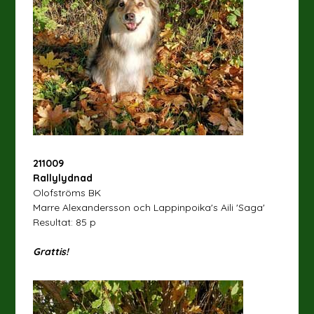
211009
Rallylydnad
Olofströms BK
Marre Alexandersson och Lappinpoika's Aili 'Saga'
Resultat: 85 p
Grattis!